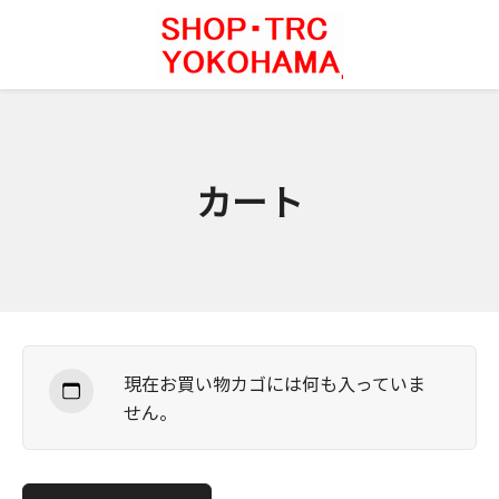
コ
ン
テ
ン
ツ
に
ス
カート
キ
ッ
プ
現在お買い物カゴには何も入っていま
せん。